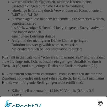
wirtschaftliche Verfügbarkeit, niedrige Kosten, keine
Einschränkungen durch die F-Gase Verordnung
jahrelange Erfahrung durch Verwendung als Komponente in
R407 und R410A
Klimaanlagen, die mit dem Kältemittel R32 betrieben werden,
benötigen ca. 20
bis 30 % weniger Kältemittel bei geringerem Energieaufwand
und haben dennoch
eine höhere Leistungsabgabe
Aufgrund der niedrigeren Dichte können geringere
Rohrdurchmesser gewählt werden, was den
Materialverbrauch bei der Installation reduziert
R32 fällt in die Kategorie “schwere Entflammbarkeit” und wir somit
als A2L eingestuft. D.h. es besteht ein geringes Unfallrisiko durch
Toxizität (A) und ein geringes Risiko der Entflammbarkeit (2L).
R32 ist extrem schwer zu entzünden. Voraussetzungen die für eine
Zündung notwendig sind, sind sehr spezifisch. Es kommt nicht zum
Brand, wenn folgende Bedingungen nicht erfüllt sind:
Kältemittelkonzentration 14 bis 30 Vol .-% (0,3 bis 0,6
kg/m3)
Konstanter Sauerstoff
Eine Zündquelle. Minimale Zündungsenergie 30 bis 100 mJ